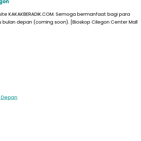
egon
 website KAKAKBERADIK.COM. Semoga bermanfaat bagi para
au bulan depan (coming soon). [Bioskop Cilegon Center Mall
u Depan