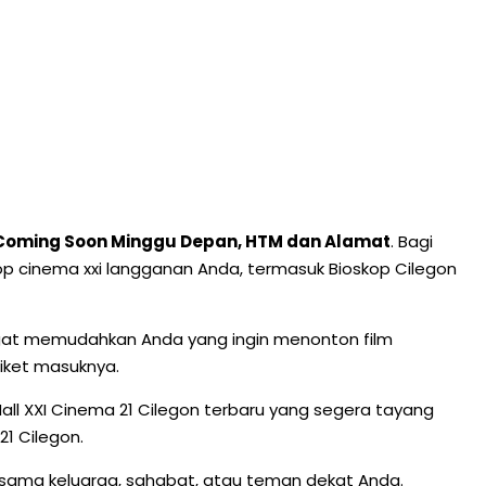
ru Coming Soon Minggu Depan, HTM dan Alamat
. Bagi
skop cinema xxi langganan Anda, termasuk Bioskop Cilegon
sangat memudahkan Anda yang ingin menonton film
tiket masuknya.
 Mall XXI Cinema 21 Cilegon terbaru yang segera tayang
1 Cilegon.
rsama keluarga, sahabat, atau teman dekat Anda.