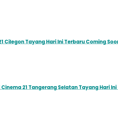
21 Cilegon Tayang Hari Ini Terbaru Coming So
I Cinema 21 Tangerang Selatan Tayang Hari I