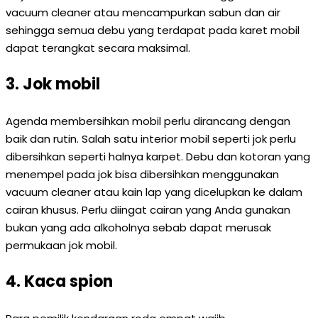
vacuum cleaner atau mencampurkan sabun dan air
sehingga semua debu yang terdapat pada karet mobil
dapat terangkat secara maksimal.
3. Jok mobil
Agenda membersihkan mobil perlu dirancang dengan
baik dan rutin. Salah satu interior mobil seperti jok perlu
dibersihkan seperti halnya karpet. Debu dan kotoran yang
menempel pada jok bisa dibersihkan menggunakan
vacuum cleaner atau kain lap yang dicelupkan ke dalam
cairan khusus. Perlu diingat cairan yang Anda gunakan
bukan yang ada alkoholnya sebab dapat merusak
permukaan jok mobil.
4. Kaca spion