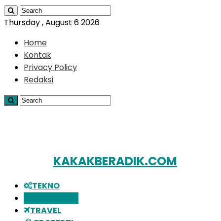
Thursday , August 6 2026
Home
Kontak
Privacy Policy
Redaksi
KAKAKBERADIK.COM
TEKNO
OTOMOTIF
TRAVEL