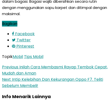
dalam bagasi. Bagasi wajib dibersihkan secara rutin
dengan menggunakan sapu karpet dan ditimpal dengan
maksimal.
Bagikan
Facebook
Twitter
Pinterest
Topik
Mobil
Tips Mobil
Previous
Inilah Cara Membasmi Rayap Tembok Cepat,
Mudah dan Aman
Next
Intip Kelebihan Dan Kekurangan Oppo F7. Teliti
Sebelum Membeli!
Info Menarik Lainnya