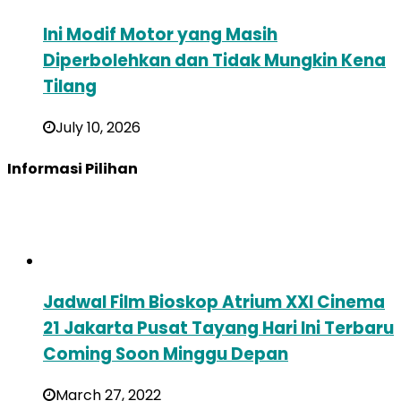
Ini Modif Motor yang Masih
Diperbolehkan dan Tidak Mungkin Kena
Tilang
July 10, 2026
Informasi Pilihan
Jadwal Film Bioskop Atrium XXI Cinema
21 Jakarta Pusat Tayang Hari Ini Terbaru
Coming Soon Minggu Depan
March 27, 2022