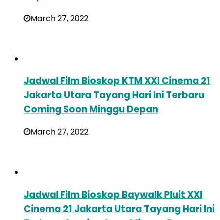
March 27, 2022
Jadwal Film Bioskop KTM XXI Cinema 21
Jakarta Utara Tayang Hari Ini Terbaru
Coming Soon Minggu Depan
March 27, 2022
Jadwal Film Bioskop Baywalk Pluit XXI
Cinema 21 Jakarta Utara Tayang Hari Ini