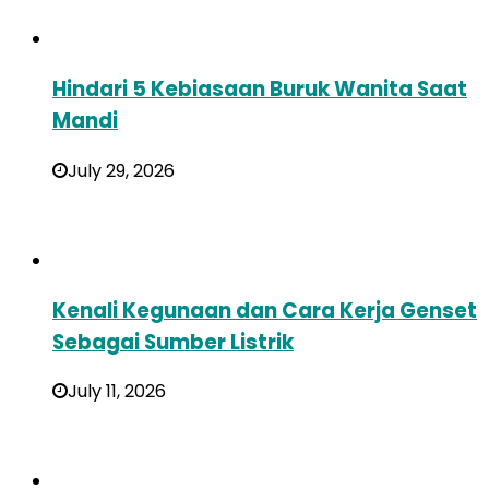
Hindari 5 Kebiasaan Buruk Wanita Saat
Mandi
July 29, 2026
Kenali Kegunaan dan Cara Kerja Genset
Sebagai Sumber Listrik
July 11, 2026