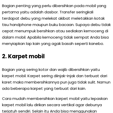
Bagian penting yang perlu dibersihkan pada mobil yang
pertama yaitu adalah dasbor. Transfer seringkali
terdapat debu yang melekat akibat meletakkan kotak
tisu handphone maupun buku bacaan. Supaya debu tidak
cepat menumpuk bersihkan atau sediakan kemoceng di
dalam mobil. Apabila kemoceng tidak sempat Anda bisa
menyiapkan lap kain yang agak basah seperti kanebo.
2. Karpet mobil
Bagian yang sering kotor dan wajib dibersihkan yaitu
karpet mobil. Karpet sering diinjak-injak dan terbuat dari
karet maka membersihkannya pun juga tidak sulit. Namun
ada beberapa karpet yang terbuat dari kain.
Cara mudah membersihkan karpet mobil yaitu lepaskan
karpet mobil lalu dirikan secara vertikal agar debunya
terjatuh sendiri. Selain itu Anda bisa menggunakan