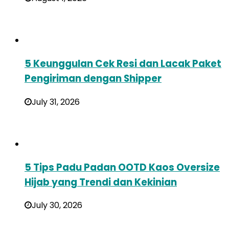
5 Keunggulan Cek Resi dan Lacak Paket
Pengiriman dengan Shipper
July 31, 2026
5 Tips Padu Padan OOTD Kaos Oversize
Hijab yang Trendi dan Kekinian
July 30, 2026