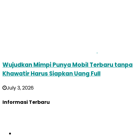
Wujudkan Mimpi Punya Mobil Terbaru tanpa
Khawatir Harus Siapkan Uang Full
July 3, 2026
Informasi Terbaru