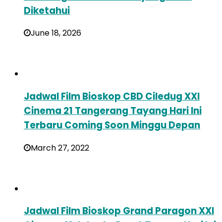
Diketahui
June 18, 2026
Jadwal Film Bioskop CBD Ciledug XXI
Cinema 21 Tangerang Tayang Hari Ini
Terbaru Coming Soon Minggu Depan
March 27, 2022
Jadwal Film Bioskop Grand Paragon XXI